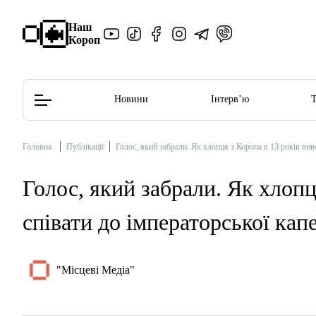
Наш
Короп
Новини
Інтерв’ю
Головна
Публікації
Голос, який забрали. Як хлопця з Коропа в 13 років вив
Редакційна політика
Етичний кодекс
Голос, який забрали. Як хлопц
співати до імператорської кап
"Місцеві Медіа"