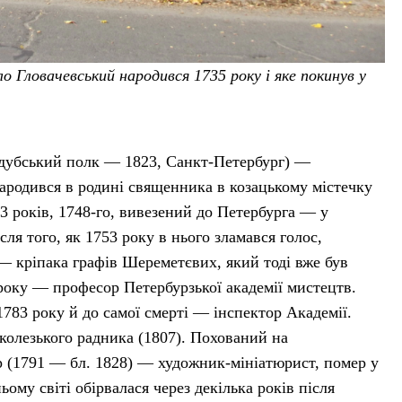
о Гловачевський народився 1735 року і яке покинув у
одубський полк — 1823, Санкт-Петербург) —
Народився в родині священника в козацькому містечку
3 років, 1748-го, вивезений до Петербурга — у
ля того, як 1753 року в нього зламався голос,
 кріпака графів Шереметєвих, який тоді вже був
 року — професор Петербурзької академії мистецтв.
1783 року й до самої смерті — інспектор Академії.
колезького радника (1807). Похований на
 (1791 — бл. 1828) — художник-мініатюрист, помер у
ому світі обірвалася через декілька років після