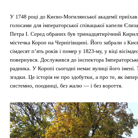
У 1748 році до Києво-Могилянської академії приїхав
голосами для імператорської співацької капели Єлиз
Петра I. Серед обраних був тринадцятирічний Кирил
містечка Короп на Чернігівщині. Його забрали з Києв
сімдесят пʼять років і помер у 1823-му, у віці вісімд
повернувся. Дослужився до інспектора Імператорсько
радника. У Коропі сьогодні немає вулиці його імені.
згадки. Це історія не про здобутки, а про те, як імп
системно, поодинці, без жалю — і без вороття.