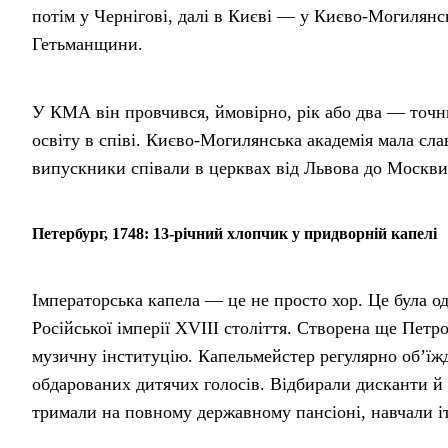
потім у Чернігові, далі в Києві — у Києво-Могилянс
Гетьманщини.
У КМА він провчився, ймовірно, рік або два — точни
освіту в співі. Києво-Могилянська академія мала сла
випускники співали в церквах від Львова до Москви.
Петербург, 1748: 13-річний хлопчик у придворній капелі
Імператорська капела — це не просто хор. Це була о
Російської імперії XVIII століття. Створена ще Петр
музичну інституцію. Капельмейстер регулярно об’їжд
обдарованих дитячих голосів. Відбирали дисканти й 
тримали на повному державному пансіоні, навчали іт