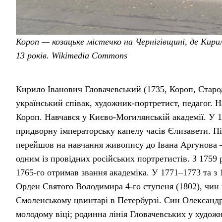
Короп — козацьке містечко на Чернігівщині, де Кирил
13 років. Wikimedia Commons
Кирило Іванович Гловачевський (1735, Короп, Стар
український співак, художник-портретист, педагог. 
Короп. Навчався у Києво-Могилянській академії. У 1
придворну імператорську капелу часів Єлизавети. Піс
перейшов на навчання живопису до Івана Аргунова —
одним із провідних російських портретистів. З 1759
1765-го отримав звання академіка. У 1771–1773 та з 
Орден Святого Володимира 4-го ступеня (1802), чин 
Смоленському цвинтарі в Петербурзі. Син Олександр
молодому віці; родинна лінія Гловачевських у художнь