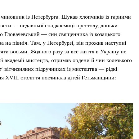
 чиновник із Петербурга. Шукав хлопчиків із гарними
авети — недавньої спадкоємиці престолу, доньки
о Гловачевський — син священника із козацького
а на північ. Там, у Петербурзі, він прожив наступні
есяти восьми. Жодного разу за все життя в Україну не
ї академії мистецтв, отримав ордени й чин колезького
 У вітчизняних підручниках із мистецтва — рідкі
ерія XVIII століття поглинала дітей Гетьманщини: