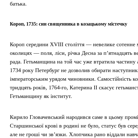
батька.
Короп, 1735: син священника в козацькому містечку
Короп середини XVIII століття — невелике сотенне 
околицях — поля, ліси, річка Десна за п’ятнадцять в
рада. Гетьманщина на той час уже втратила частину 
1734 року Петербург не дозволив обирати наступника
імператорським урядом чиновники. Самостійність коз
тридцять років, 1764-го, Катерина II скасує гетьман
Гетьманщину як інститут.
Кирило Гловачевський народився саме в цьому промі
Старшинської крові в родині не було, статус був сер
але не гроші чи зв’язки. Хлопчика рано віддали нав