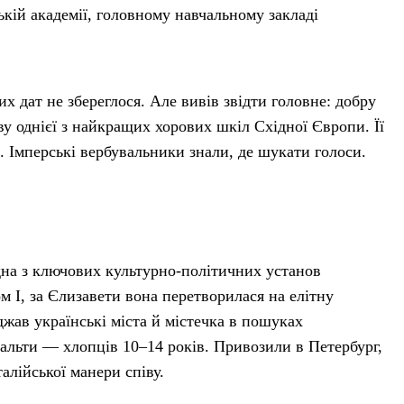
ькій академії, головному навчальному закладі
х дат не збереглося. Але вивів звідти головне: добру
ву однієї з найкращих хорових шкіл Східної Європи. Її
 Імперські вербувальники знали, де шукати голоси.
дна з ключових культурно-політичних установ
ом I, за Єлизавети вона перетворилася на елітну
жав українські міста й містечка в пошуках
альти — хлопців 10–14 років. Привозили в Петербург,
алійської манери співу.