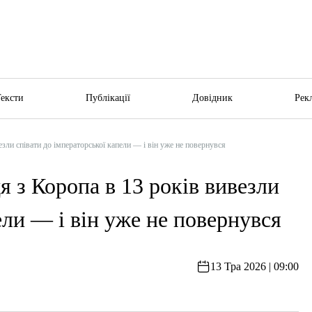
Тексти
Публікації
Довідник
Рек
езли співати до імператорської капели — і він уже не повернувся
я з Коропа в 13 років вивезли
ели — і він уже не повернувся
13 Тра 2026 | 09:00