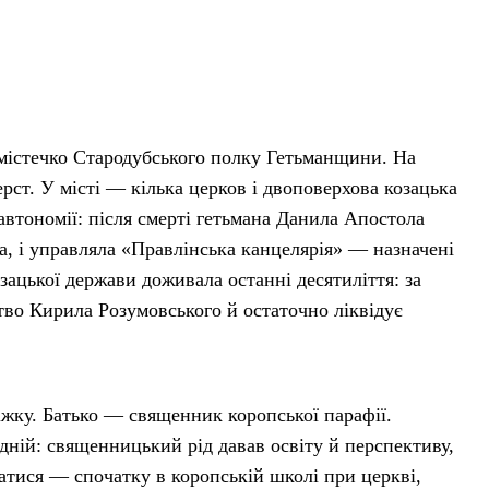
містечко Стародубського полку Гетьманщини. На
ерст. У місті — кілька церков і двоповерхова козацька
автономії: після смерті гетьмана Данила Апостола
, і управляла «Правлінська канцелярія» — назначені
ацької держави доживала останні десятиліття: за
ство Кирила Розумовського й остаточно ліквідує
жку. Батько — священник коропської парафії.
едній: священницький рід давав освіту й перспективу,
чатися — спочатку в коропській школі при церкві,