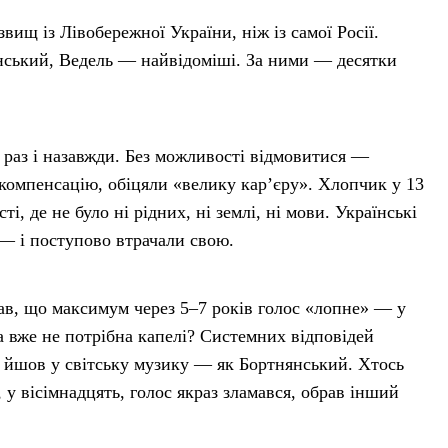
звищ із Лівобережної України, ніж із самої Росії.
нський, Ведель — найвідоміші. За ними — десятки
 раз і назавжди. Без можливості відмовитися —
компенсацію, обіцяли «велику кар’єру». Хлопчик у 13
ті, де не було ні рідних, ні землі, ні мови. Українські
 — і поступово втрачали свою.
в, що максимум через 5–7 років голос «лопне» — у
 вже не потрібна капелі? Системних відповідей
о йшов у світську музику — як Бортнянський. Хтось
 у вісімнадцять, голос якраз зламався, обрав інший