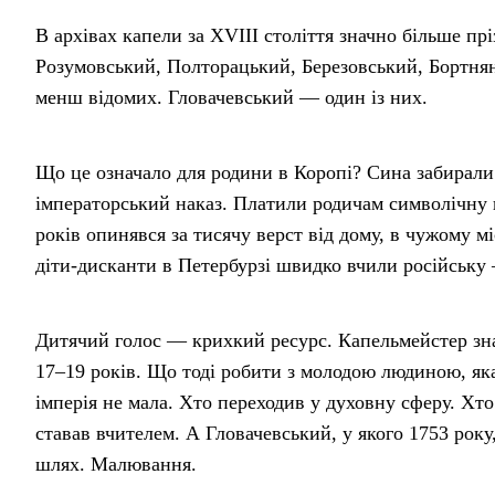
В архівах капели за XVIII століття значно більше прі
Розумовський, Полторацький, Березовський, Бортня
менш відомих. Гловачевський — один із них.
Що це означало для родини в Коропі? Сина забирали
імператорський наказ. Платили родичам символічну 
років опинявся за тисячу верст від дому, в чужому міс
діти-дисканти в Петербурзі швидко вчили російську
Дитячий голос — крихкий ресурс. Капельмейстер зна
17–19 років. Що тоді робити з молодою людиною, яка
імперія не мала. Хто переходив у духовну сферу. Хт
ставав вчителем. А Гловачевський, у якого 1753 року,
шлях. Малювання.