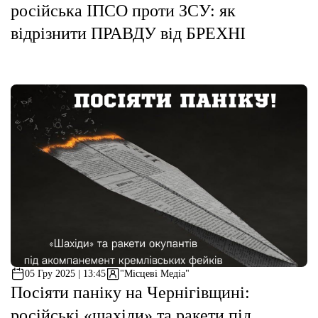
російська ІПСО проти ЗСУ: як
відрізнити ПРАВДУ від БРЕХНІ
05 Гру 2025 | 13:45
"Місцеві Медіа"
Посіяти паніку на Чернігівщині:
російські «шахіди» та ракети під