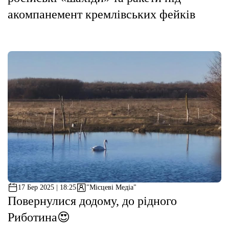
акомпанемент кремлівських фейків
17 Бер 2025 | 18:25
"Місцеві Медіа"
Повернулися додому, до рідного
Риботина😍