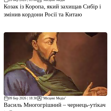
Козак із Коропа, який захищав Сибір і
змінив кордони Росії та Китаю
09 Бер 2026 | 18:30
"Місцеві Медіа"
Василь Многогрішний – чернець-утікач