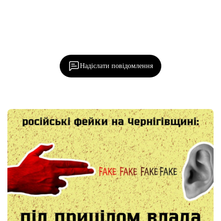
Ділися важливим, став запитання, обговорюй з
редакцією!
Надіслати повідомлення