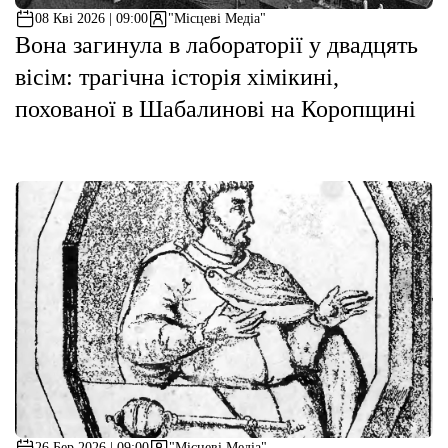
08 Кві 2026 | 09:00
"Місцеві Медіа"
Вона загинула в лабораторії у двадцять
Етичний кодекс
вісім: трагічна історія хімікині,
Рекламні прайси
похованої в Шабалинові на Коропщині
Про нас
Бюджет
Тендери
Контакти
26 Бер 2026 | 09:00
"Місцеві Медіа"