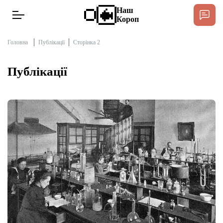
Наш
Короп
Головна
Публікації
Сторінка 2
Публікації
Новини
Інтерв’ю
Тексти
Публікації
Довідник
Редакційна політика